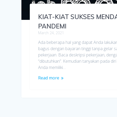
KIAT-KIAT SUKSES MEN
PANDEMI
March 24, 2021
Ada beberapa hal yang dapat Anda lakuka
bagus dengan bayaran tinggi tanpa gelar s
pekerjaan. Baca deskripsi pekerjaan, den
“dibutuhkan”. Kemudian tanyakan pada diri
Anda memiliki…
Read more