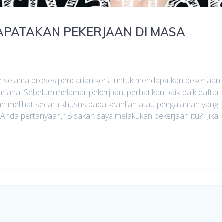
DAPATAKAN PEKERJAAN DI MASA
n selama proses pencarian kerja untuk mendapatkan pekerjaan
arjana. Sebelum melamar pekerjaan, perhatikan baik-baik daftar
gan melihat secara khusus pada keahlian atau pengalaman yang
 Anda pertanyaan, “Bisakah saya melakukan pekerjaan itu?” Jika