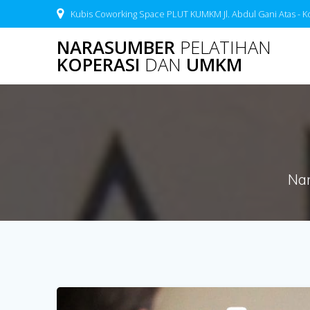
Skip
Kubis Coworking Space PLUT KUMKM Jl. Abdul Gani Atas - K
to
content
NARASUMBER
PELATIHAN
KOPERASI
DAN
UMKM
Nar