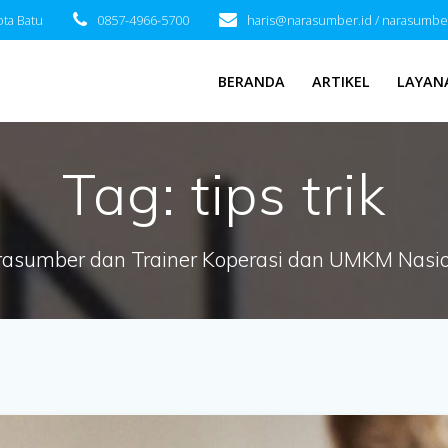
ota Batu
0857-4966-5700
haris@narasumber.id / narasumbe
BERANDA
ARTIKEL
LAYAN
Tag:
tips trik
asumber dan Trainer Koperasi dan UMKM Nasi