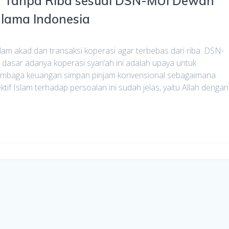
ah Tanpa Riba sesuai DSN-MUI Dewan
Ulama Indonesia
am akad dan transaksi koperasi agar terbebas dari riba. DSN-
sar adanya koperasi syari’ah ini adalah upaya untuk
Lembaga keuangan simpan pinjam konvensional sebagaimana
tif Islam terhadap persoalan ini sudah jelas, yaitu Allah dengan