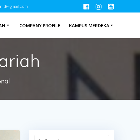
r.id@gmail.com
AN
COMPANY PROFILE
KAMPUS MERDEKA
ariah
onal
Search