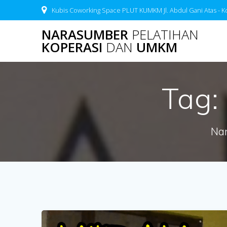
Skip
Kubis Coworking Space PLUT KUMKM Jl. Abdul Gani Atas - K
to
content
NARASUMBER
PELATIHAN
KOPERASI
DAN
UMKM
Tag:
Nar