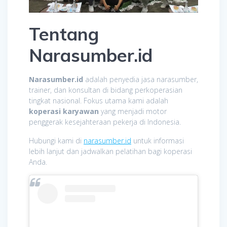
Tentang
Narasumber.id
Narasumber.id
adalah penyedia jasa narasumber,
trainer, dan konsultan di bidang perkoperasian
tingkat nasional. Fokus utama kami adalah
koperasi karyawan
yang menjadi motor
penggerak kesejahteraan pekerja di Indonesia.
Hubungi kami di
narasumber.id
untuk informasi
lebih lanjut dan jadwalkan pelatihan bagi koperasi
Anda.