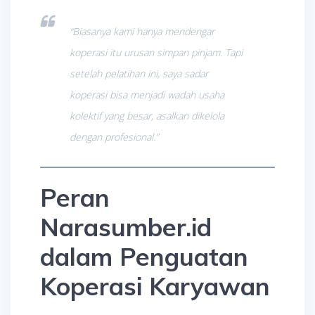
“Biasanya kami hanya mendengar
koperasi itu urusan simpan pinjam. Tapi
setelah pelatihan ini, saya sadar
koperasi bisa menjadi wadah usaha
kolektif yang besar, asalkan dikelola
dengan profesional.”
Peran
Narasumber.id
dalam Penguatan
Koperasi Karyawan