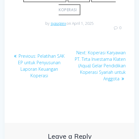
KOPERASI
by
syauqiex
on April 1, 2025
0
Post
Next
Next:
Koperasi Karyawan
Previous
Previous:
Pelatihan SAK
navigation
post:
PT. Tirta Investama Klaten
post:
EP untuk Penyusunan
(Aqua) Gelar Pendidikan
Laporan Keuangan
Koperasi Syariah untuk
Koperasi
Anggota
Leave a Reply