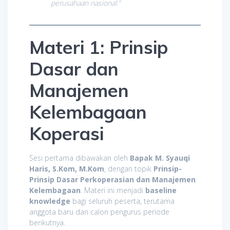
perusahaan nasional.”
Materi 1: Prinsip
Dasar dan
Manajemen
Kelembagaan
Koperasi
Sesi pertama dibawakan oleh
Bapak M. Syauqi
Haris, S.Kom, M.Kom
, dengan topik
Prinsip-
Prinsip Dasar Perkoperasian dan Manajemen
Kelembagaan
. Materi ini menjadi
baseline
knowledge
bagi seluruh peserta, terutama
anggota baru dan calon pengurus periode
berikutnya.