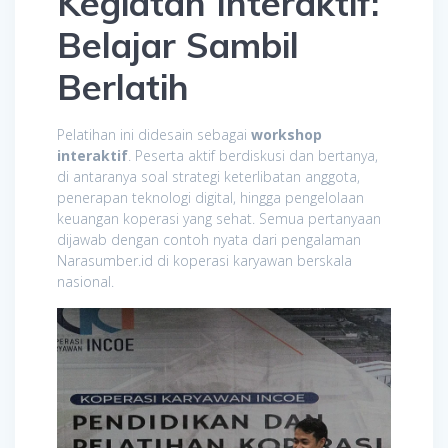
Kegiatan Interaktif:
Belajar Sambil
Berlatih
Pelatihan ini didesain sebagai
workshop
interaktif
. Peserta aktif berdiskusi dan bertanya,
di antaranya soal strategi keterlibatan anggota,
penerapan teknologi digital, hingga pengelolaan
keuangan koperasi yang sehat. Semua pertanyaan
dijawab dengan contoh nyata dari pengalaman
Narasumber.id di koperasi karyawan berskala
nasional.