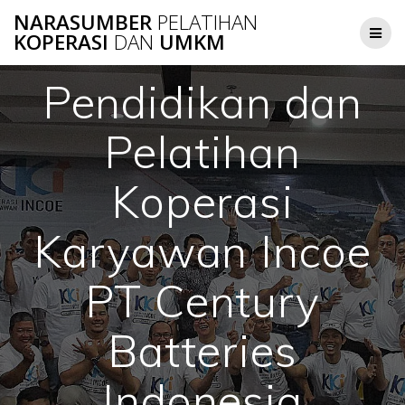
Skip
NARASUMBER
PELATIHAN
to
KOPERASI
DAN
UMKM
content
Pendidikan dan
Pelatihan
Koperasi
Karyawan Incoe
PT Century
Batteries
Indonesia