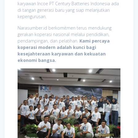
karyawan Incoe PT Century Batteries Indonesia ada
di tangan generasi baru yang siap melanjutkan
kepengurusan.
Narasumber.id berkomitmen terus mendukung
gerakan koperasi nasional melalui pendidikan,
pendampingan, dan pelatihan.
Kami percaya
koperasi modern adalah kunci bagi
kesejahteraan karyawan dan kekuatan
ekonomi bangsa.