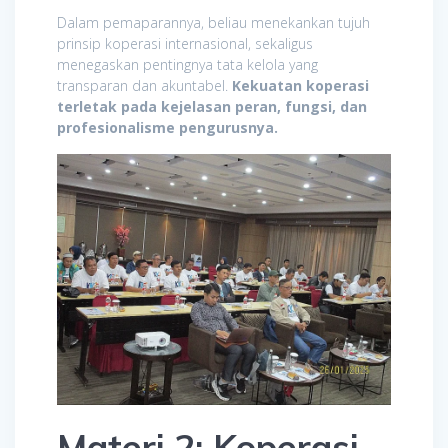
Dalam pemaparannya, beliau menekankan tujuh
prinsip koperasi internasional, sekaligus
menegaskan pentingnya tata kelola yang
transparan dan akuntabel.
Kekuatan koperasi
terletak pada kejelasan peran, fungsi, dan
profesionalisme pengurusnya.
Materi 2: Koperasi