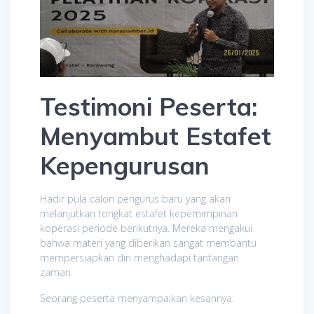
Testimoni Peserta:
Menyambut Estafet
Kepengurusan
Hadir pula calon pengurus baru yang akan
melanjutkan tongkat estafet kepemimpinan
koperasi periode berikutnya. Mereka mengakui
bahwa materi yang diberikan sangat membantu
mempersiapkan diri menghadapi tantangan
zaman.
Seorang peserta menyampaikan kesannya: