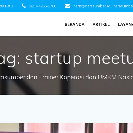
ota Batu
0857-4966-5700
haris@narasumber.id / narasumbe
BERANDA
ARTIKEL
LAYAN
ag:
startup meet
asumber dan Trainer Koperasi dan UMKM Nasi