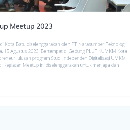
rtup Meetup 2023
 di Kota Batu diselenggarakan oleh PT Narasumber Teknologi
asa, 15 Agustus 2023. Bertempat di Gedung PLUT KUMKM Kota
igipreneur lulusan program Studi Independen Digitalisasi UMKM
. Kegiatan Meetup ini diselenggarakan untuk menjaga dan