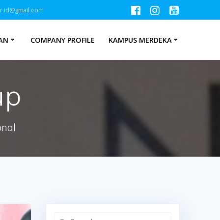
r.id@gmail.com
AN
COMPANY PROFILE
KAMPUS MERDEKA
up
onal
Search