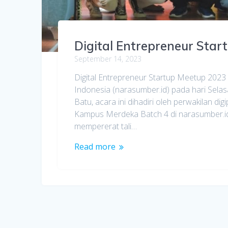
Digital Entrepreneur Sta
September 14, 2023
Digital Entrepreneur Startup Meetup 2023
Indonesia (narasumber.id) pada hari Sel
Batu, acara ini dihadiri oleh perwakilan d
Kampus Merdeka Batch 4 di narasumber.id
mempererat tali…
Read more