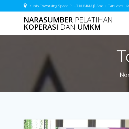
Skip
Kubis Coworking Space PLUT KUMKM Jl. Abdul Gani Atas - K
to
content
NARASUMBER
PELATIHAN
KOPERASI
DAN
UMKM
T
Nar