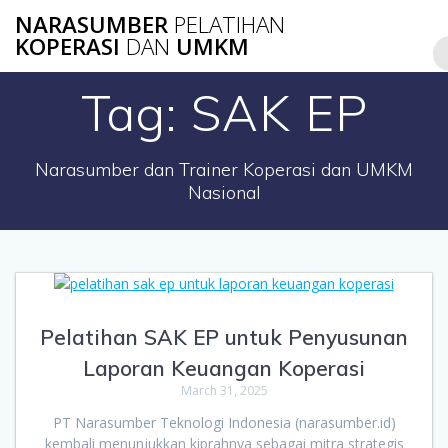
Skip
NARASUMBER
PELATIHAN
to
KOPERASI
DAN
UMKM
content
Tag:
SAK EP
Narasumber dan Trainer Koperasi dan UMKM
Nasional
Pelatihan SAK EP untuk Penyusunan
Laporan Keuangan Koperasi
March 31, 2025
PT Narasumber Teknologi Indonesia (narasumber.id)
kembali menunjukkan kiprahnya sebagai mitra strategis