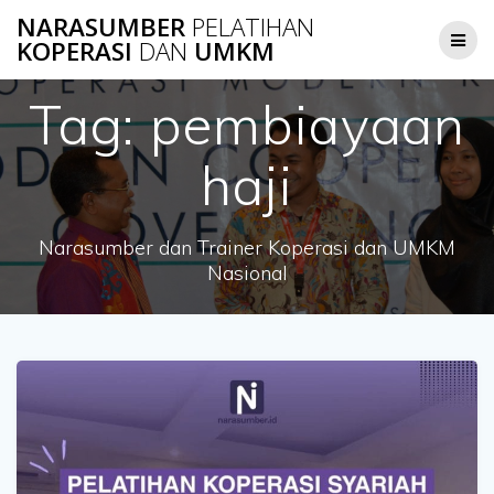
Skip
NARASUMBER
PELATIHAN
to
KOPERASI
DAN
UMKM
content
Tag:
pembiayaan
haji
Narasumber dan Trainer Koperasi dan UMKM
Nasional