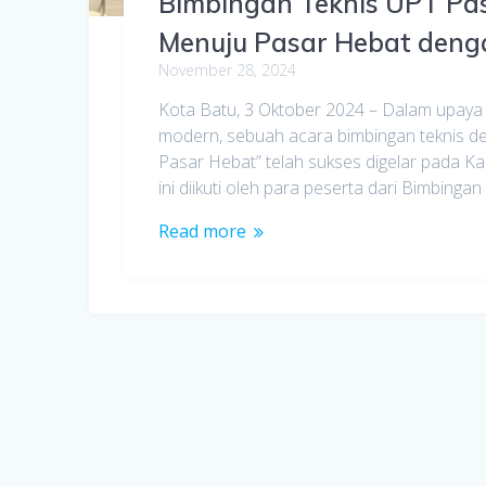
Bimbingan Teknis UPT Pa
Menuju Pasar Hebat den
November 28, 2024
Kota Batu, 3 Oktober 2024 – Dalam upaya 
modern, sebuah acara bimbingan teknis
Pasar Hebat” telah sukses digelar pada Ka
ini diikuti oleh para peserta dari Bimbing
Read more