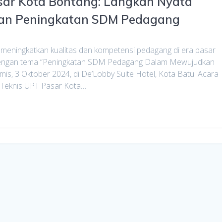
sar Kota Bontang: Langkah Nyata
gan Peningkatan SDM Pedagang
meningkatkan kualitas dan kompetensi pedagang di era pasar
 dengan tema “Peningkatan SDM Pedagang Dalam Mewujudkan
mis, 3 Oktober 2024, di De’Lobby Suite Hotel, Kota Batu. Acara
an Teknis UPT Pasar Kota…