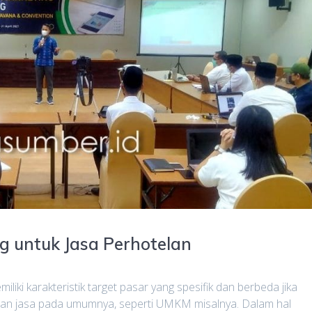
ng untuk Jasa Perhotelan
iliki karakteristik target pasar yang spesifik dan berbeda jika
an jasa pada umumnya, seperti UMKM misalnya. Dalam hal