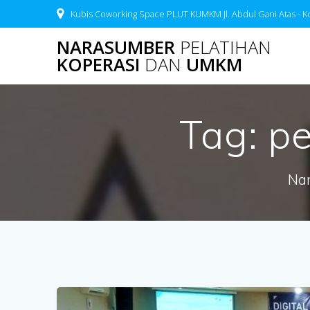
Skip
Kubis Coworking Space PLUT KUMKM Jl. Abdul Gani Atas - K
to
content
NARASUMBER
PELATIHAN
KOPERASI
DAN
UMKM
Tag:
p
Nar