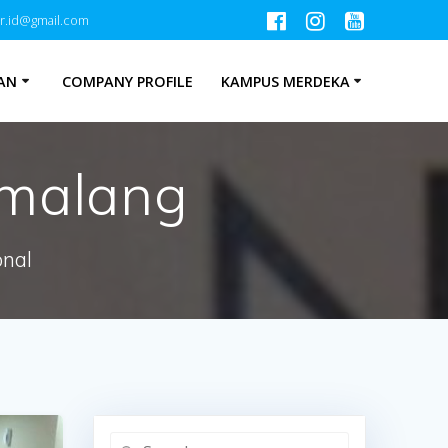
r.id@gmail.com
AN
COMPANY PROFILE
KAMPUS MERDEKA
malang
onal
Search