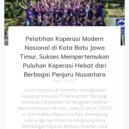
Pelatihan Koperasi Modern
Nasional di Kota Batu Jawa
Timur, Sukses Mempertemukan
Puluhan Koperasi Hebat dari
Berbagai Penjuru Nusantara
August 29, 2023
Guna memperkuat komitmen peningkatkan
kapasitas koperasi, PT Narasumber Teknologi
Indonesia (narasumber.id) menggelar Pelatihan
Nasional Koperasi Modern, pada 21-24 Juli 2023 di
eL Hotel Kartika Wijaya Kota Batu. Berlangsung
selama tiga hari, forum ini mengusung tema
‘Membangun Koperasi Berbasis Kearifan Lokal