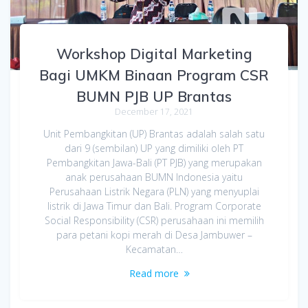
Workshop Digital Marketing
Bagi UMKM Binaan Program CSR
BUMN PJB UP Brantas
December 17, 2021
Unit Pembangkitan (UP) Brantas adalah salah satu
dari 9 (sembilan) UP yang dimiliki oleh PT
Pembangkitan Jawa-Bali (PT PJB) yang merupakan
anak perusahaan BUMN Indonesia yaitu
Perusahaan Listrik Negara (PLN) yang menyuplai
listrik di Jawa Timur dan Bali. Program Corporate
Social Responsibility (CSR) perusahaan ini memilih
para petani kopi merah di Desa Jambuwer –
Kecamatan…
Read more