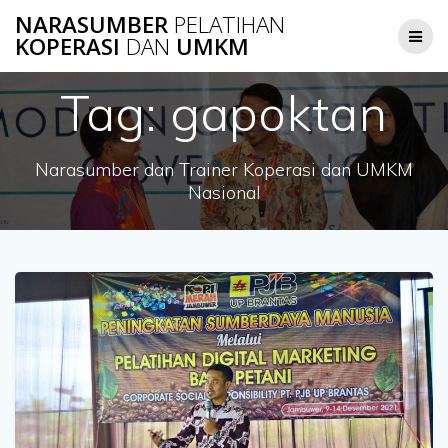
Skip
NARASUMBER
PELATIHAN
to
KOPERASI
DAN
UMKM
content
Tag:
gapoktan
Narasumber dan Trainer Koperasi dan UMKM
Nasional