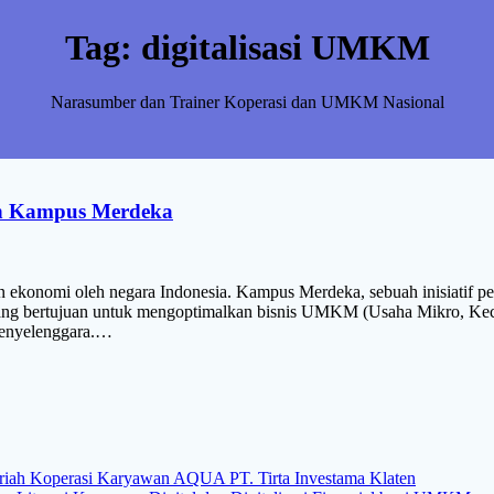
Tag:
digitalisasi UMKM
Narasumber dan Trainer Koperasi dan UMKM Nasional
en Kampus Merdeka
 ekonomi oleh negara Indonesia. Kampus Merdeka, sebuah inisiatif 
ang bertujuan untuk mengoptimalkan bisnis UMKM (Usaha Mikro, Kecil
penyelenggara.…
yariah Koperasi Karyawan AQUA PT. Tirta Investama Klaten