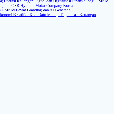
 Literasi Keuangan Digital dan Digitalisasi Finansial bagi UMKM
rlanjutan CSR Hyundai Motor Company Korea
as UMKM Lewat Branding dan AI Generatif
onomi Kreatif di Kota Batu Menuju Digitalisasi Keuangan