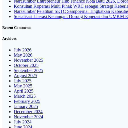
Narasumber Entrepreneur Hub Finance Kota Batu 2026, Dorong
Konsultan Koperasi Multi Pihak WRC sebagai Strategi Kebe
Narasumber Pelatihan SETC Sampoerna: Tingkatkan Kapasit
Sosialisasi Literasi Keuangan: Dorong Koperasi dan UMKM Ek
Recent Comments
Archives
July 2026
May 2026
November 2025
October 2025
September 2025
August 2025
July 2025
May 2025
April 2025
March 2025
February 2025
January 2025
December 2024
November 2024
July 2024
June 2024