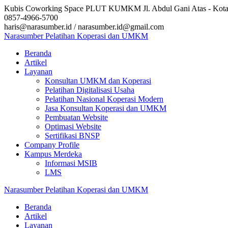
Skip
Kubis Coworking Space PLUT KUMKM Jl. Abdul Gani Atas - Kota
to
0857-4966-5700
content
haris@narasumber.id / narasumber.id@gmail.com
Narasumber
Pelatihan
Koperasi
dan
UMKM
Beranda
Artikel
Layanan
Konsultan UMKM dan Koperasi
Pelatihan Digitalisasi Usaha
Pelatihan Nasional Koperasi Modern
Jasa Konsultan Koperasi dan UMKM
Pembuatan Website
Optimasi Website
Sertifikasi BNSP
Company Profile
Kampus Merdeka
Informasi MSIB
LMS
Narasumber
Pelatihan
Koperasi
dan
UMKM
Beranda
Artikel
Layanan