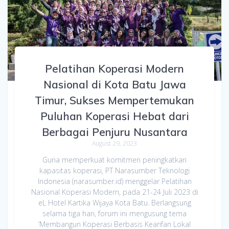
Pelatihan Koperasi Modern
Nasional di Kota Batu Jawa
Timur, Sukses Mempertemukan
Puluhan Koperasi Hebat dari
Berbagai Penjuru Nusantara
August 29, 2023
Guna memperkuat komitmen peningkatkan
kapasitas koperasi, PT Narasumber Teknologi
Indonesia (narasumber.id) menggelar Pelatihan
Nasional Koperasi Modern, pada 21-24 Juli 2023 di
eL Hotel Kartika Wijaya Kota Batu. Berlangsung
selama tiga hari, forum ini mengusung tema
‘Membangun Koperasi Berbasis Kearifan Lokal