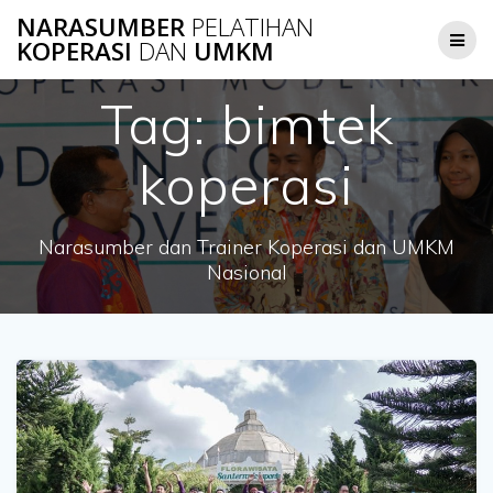
Skip
NARASUMBER
PELATIHAN
to
KOPERASI
DAN
UMKM
content
Tag:
bimtek
koperasi
Narasumber dan Trainer Koperasi dan UMKM
Nasional